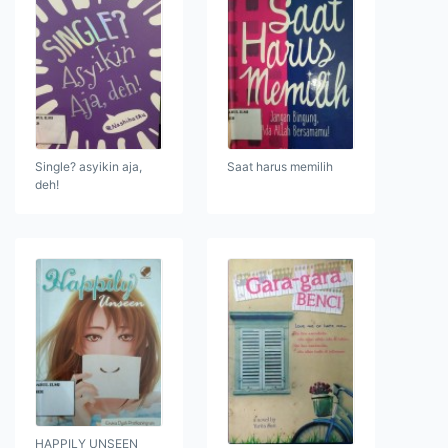
Single? asyikin aja,
Saat harus memilih
deh!
HAPPILY UNSEEN