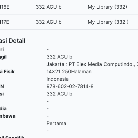
116E
332 AGU b
My Library (332)
117E
332 AGU b
My Library (332 )
si Detail
ri
-
gil
332 AGU b
t
Jakarta
:
PT Elex Media Computindo
.,
i Fisik
14x21 250Halaman
Indonesia
SN
978-602-02-7814-8
si
332 AGU b
-
dia
-
embawa
-
Pertama
-