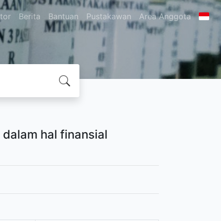
itor
Berita
Bantuan
Pustakawan
Area Anggota
alam hal finansial