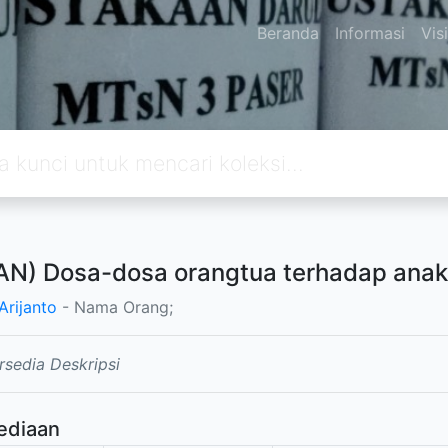
Beranda
Informasi
Vis
N) Dosa-dosa orangtua terhadap anak d
Arijanto
- Nama Orang;
rsedia Deskripsi
ediaan