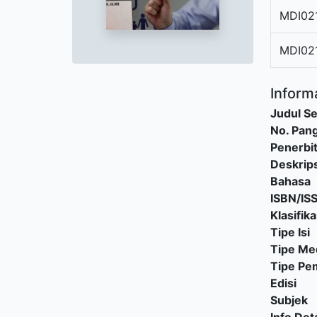
MDI02
MDI02
Informa
Judul Se
No. Pang
Penerbi
Deskrips
Bahasa
ISBN/IS
Klasifika
Tipe Isi
Tipe Me
Tipe P
Edisi
Subjek