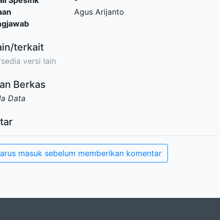
il Spesifik
-
aan
Agus Arijanto
ngjawab
ain/terkait
sedia versi lain
an Berkas
da Data
tar
arus masuk sebelum memberikan komentar