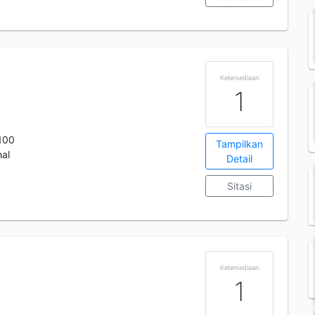
Ketersediaan
1
100
Tampilkan
al
Detail
Sitasi
Ketersediaan
1