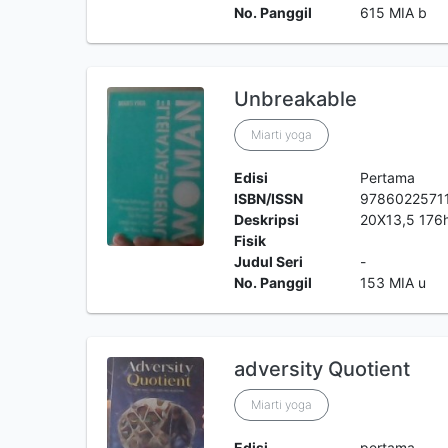
No. Panggil
615 MIA b
Unbreakable
Miarti yoga
Edisi
Pertama
ISBN/ISSN
9786022571
Deskripsi
20X13,5 176h
Fisik
Judul Seri
-
No. Panggil
153 MIA u
adversity Quotient
Miarti yoga
Edisi
pertama