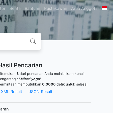
itor
Berita
Bantuan
Pustakawan
Area Anggota
Hasil Pencarian
itemukan
3
dari pencarian Anda melalui kata kunci:
engarang :
"Miarti yoga"
ermintaan membutuhkan
0.0006
detik untuk selesai
XML Result
JSON Result
aran