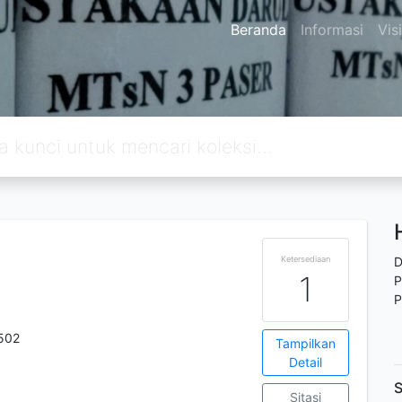
Beranda
Informasi
Vis
Ketersediaan
D
1
P
P
502
Tampilkan
Detail
S
Sitasi