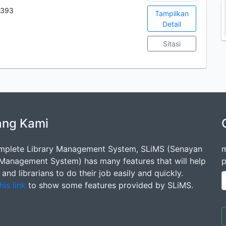
4393
Tampilkan
l
Detail
Sitasi
ang Kami
mplete Library Management System, SLiMS (Senayan
m
 Management System) has many features that will help
p
s and librarians to do their job easily and quickly.
his link
to show some features provided by SLiMS.