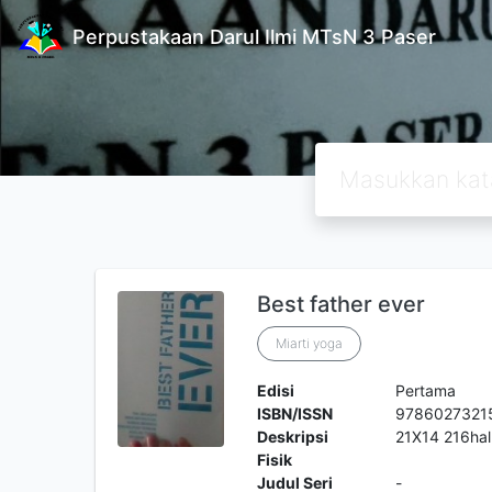
Perpustakaan Darul Ilmi MTsN 3 Paser
Best father ever
Miarti yoga
Edisi
Pertama
ISBN/ISSN
9786027321
Deskripsi
21X14 216hal
Fisik
Judul Seri
-