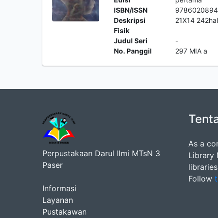
ISBN/ISSN
978602089
Deskripsi
21X14 242ha
Fisik
Judul Seri
-
No. Panggil
297 MIA a
Tent
As a co
Perpustakaan Darul Ilmi MTsN 3
Library
Paser
librarie
Follow
t
Informasi
Layanan
Pustakawan