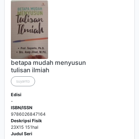
betapa mudah menyusun
tulisan ilmiah
suyanto
Edisi
-
ISBN/ISSN
9786026847164
Deskripsi Fisik
23X15 151hal
Judul Seri