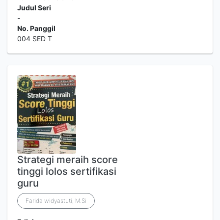
Judul Seri
-
No. Panggil
004 SED T
Strategi meraih score
tinggi lolos sertifikasi
guru
Farida widyastuti, M.Si