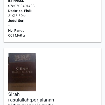
ISBN/ISSN
9789790401488
Deskripsi Fisik
21X15 60hal
Judul Seri
-
No. Panggil
001 MAR a
Sirah
rasulallah;perjalanan