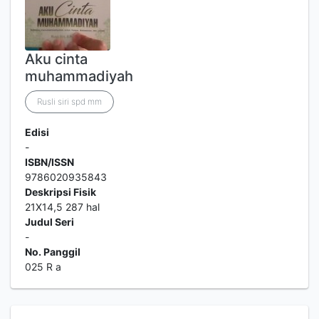
Aku cinta
muhammadiyah
Rusli siri spd mm
Edisi
-
ISBN/ISSN
9786020935843
Deskripsi Fisik
21X14,5 287 hal
Judul Seri
-
No. Panggil
025 R a