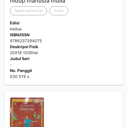
hidup manusia mulia
Syekh mahmud al
mishri
Edisi
kedua
ISBN/ISSN
9786237394075
Deskripsi Fisik
25X18 1026hal
Judul Seri
-
No. Panggil
030 SYE s