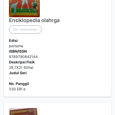
Ensiklopedia olahrga
Eric verschueren
Edisi
pertama
ISBN/ISSN
9789790842144
Deskripsi Fisik
29,7X21 60hal
Judul Seri
-
No. Panggil
030 ERI e