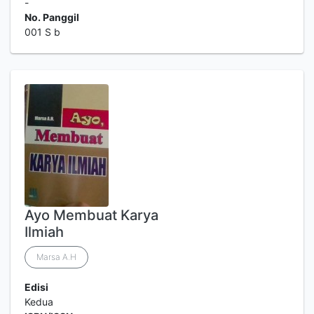
-
No. Panggil
001 S b
Ayo Membuat Karya
Ilmiah
Marsa A.H
Edisi
Kedua