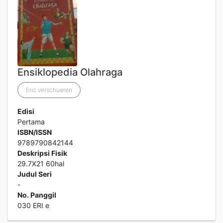
Ensiklopedia Olahraga
Eric verschueren
Edisi
Pertama
ISBN/ISSN
9789790842144
Deskripsi Fisik
29.7X21 60hal
Judul Seri
-
No. Panggil
030 ERI e