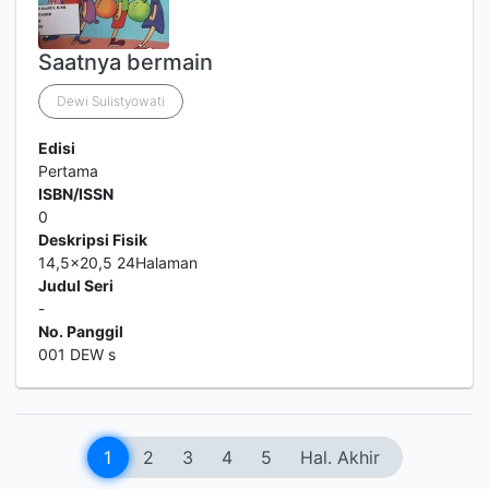
Saatnya bermain
Dewi Sulistyowati
Edisi
Pertama
ISBN/ISSN
0
Deskripsi Fisik
14,5x20,5 24Halaman
Judul Seri
-
No. Panggil
001 DEW s
1
2
3
4
5
Hal. Akhir