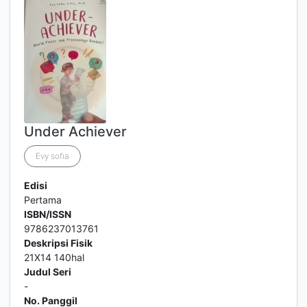
Under Achiever
Evy sofia
Edisi
Pertama
ISBN/ISSN
9786237013761
Deskripsi Fisik
21X14 140hal
Judul Seri
-
No. Panggil