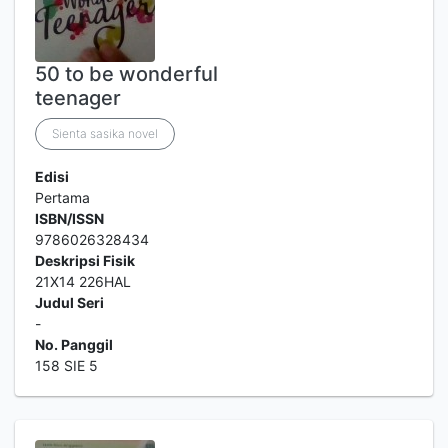
50 to be wonderful
teenager
Sienta sasika novel
Edisi
Pertama
ISBN/ISSN
9786026328434
Deskripsi Fisik
21X14 226HAL
Judul Seri
-
No. Panggil
158 SIE 5