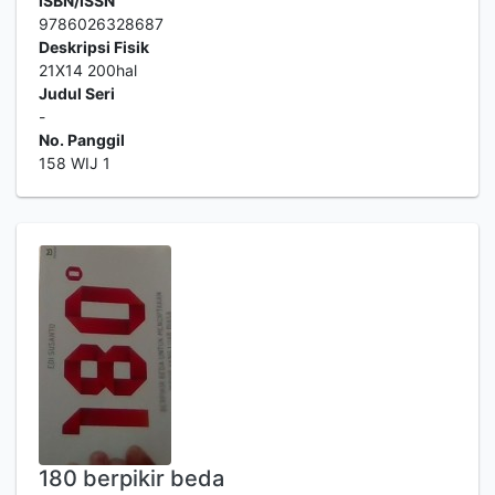
ISBN/ISSN
9786026328687
Deskripsi Fisik
21X14 200hal
Judul Seri
-
No. Panggil
158 WIJ 1
180 berpikir beda