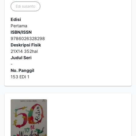
Edi susanto
Edisi
Pertama
ISBN/ISSN
9786026328298
Deskripsi Fisik
21X14 352hal
Judul Seri
-
No. Panggil
153 EDI 1