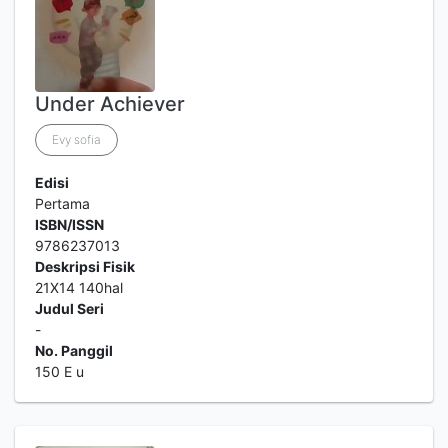
Under Achiever
Evy sofia
Edisi
Pertama
ISBN/ISSN
9786237013
Deskripsi Fisik
21X14 140hal
Judul Seri
-
No. Panggil
150 E u