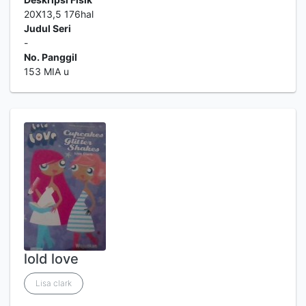
20X13,5 176hal
Judul Seri
-
No. Panggil
153 MIA u
lold love
Lisa clark