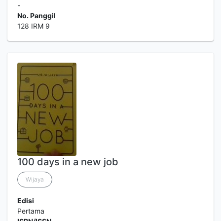
-
No. Panggil
128 IRM 9
100 days in a new job
Wijaya
Edisi
Pertama