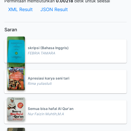
Permintaan membutuhkan
0.00218
detik untuk selesai
XML Result
JSON Result
Saran
skripsi (Bahasa Inggris)
FEBRIA TAMARA
Apresiasi karya seni tari
Rima yuliastuti
Semua bisa hafal Al Qur'an
Nur Faizin Muhtih,M.A