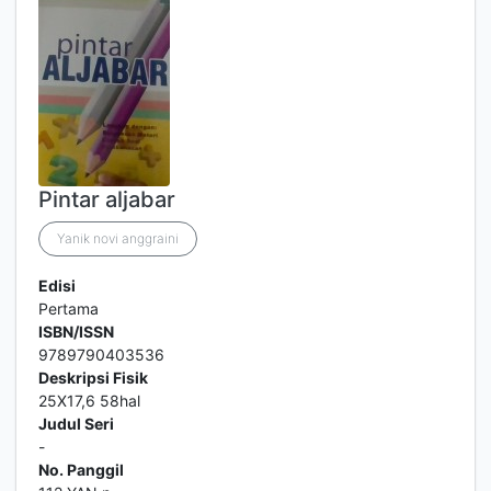
Pintar aljabar
Yanik novi anggraini
Edisi
Pertama
ISBN/ISSN
9789790403536
Deskripsi Fisik
25X17,6 58hal
Judul Seri
-
No. Panggil