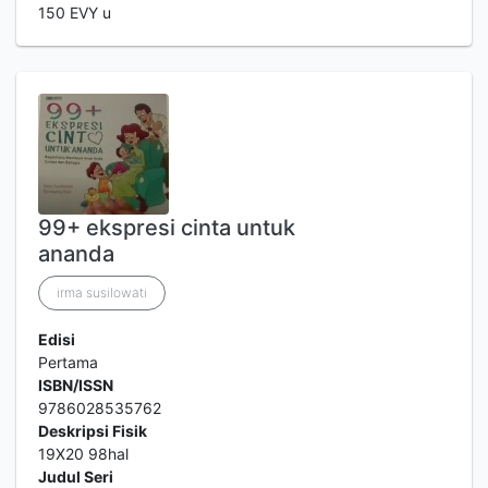
150 EVY u
99+ ekspresi cinta untuk
ananda
irma susilowati
Edisi
Pertama
ISBN/ISSN
9786028535762
Deskripsi Fisik
19X20 98hal
Judul Seri