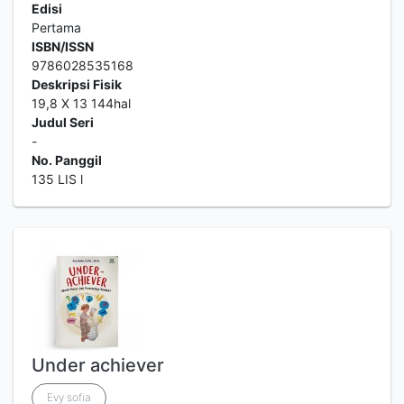
Edisi
Pertama
ISBN/ISSN
9786028535168
Deskripsi Fisik
19,8 X 13 144hal
Judul Seri
-
No. Panggil
135 LIS l
Under achiever
Evy sofia