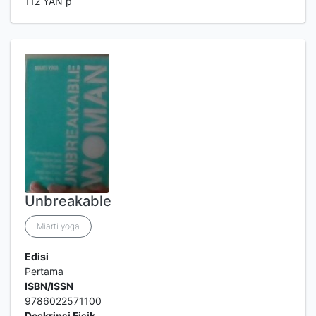
112 YAN p
Unbreakable
Miarti yoga
Edisi
Pertama
ISBN/ISSN
9786022571100
Deskripsi Fisik