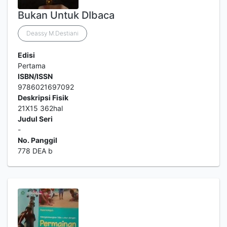
Bukan Untuk DIbaca
Deassy M.Destiani
Edisi
Pertama
ISBN/ISSN
9786021697092
Deskripsi Fisik
21X15 362hal
Judul Seri
-
No. Panggil
778 DEA b