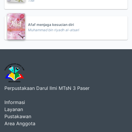
TIM
Afaf menjaga kesucian diri
Muhammad bin riyadh al-atsari
Perpustakaan Darul Ilmi MTsN 3 Paser
Informasi
Layanan
Pustakawan
Area Anggota