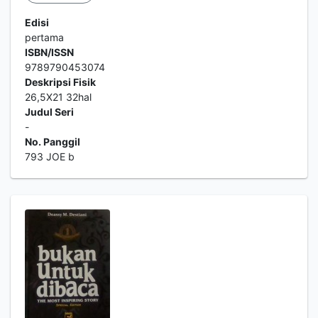
Edisi
pertama
ISBN/ISSN
9789790453074
Deskripsi Fisik
26,5X21 32hal
Judul Seri
-
No. Panggil
793 JOE b