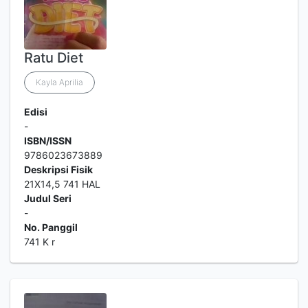
Ratu Diet
Kayla Aprilia
Edisi
-
ISBN/ISSN
9786023673889
Deskripsi Fisik
21X14,5 741 HAL
Judul Seri
-
No. Panggil
741 K r