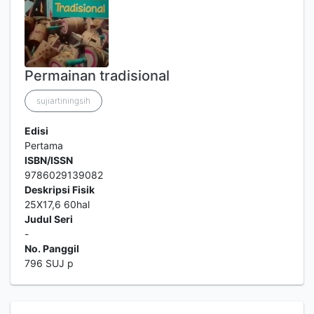
Permainan tradisional
sujiartiningsih
Edisi
Pertama
ISBN/ISSN
9786029139082
Deskripsi Fisik
25X17,6 60hal
Judul Seri
-
No. Panggil
796 SUJ p