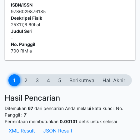
ISBN/ISSN
9786029876185
Deskripsi Fisik
25X17,6 60hal
Judul Seri
-
No. Panggil
700 RIM a
1
2
3
4
5
Berikutnya
Hal. Akhir
Hasil Pencarian
Ditemukan
67
dari pencarian Anda melalui kata kunci:
No.
Panggil :
7
Permintaan membutuhkan
0.00131
detik untuk selesai
XML Result
JSON Result