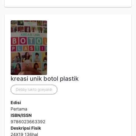
kreasi unik botol plastik
Debby lukito goeyardi
Edisi
Pertama
ISBN/ISSN
9786023663392
Deskripsi Fisik
24X19 136hal