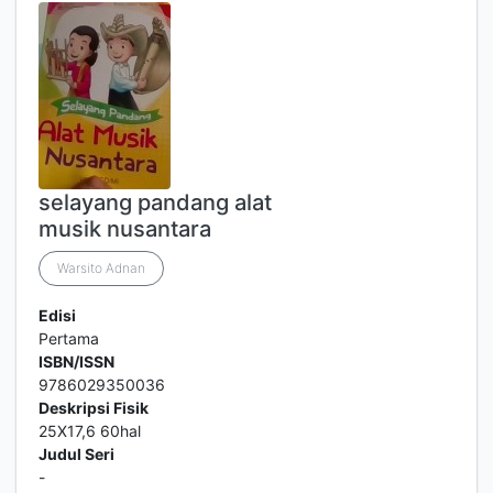
selayang pandang alat
musik nusantara
Warsito Adnan
Edisi
Pertama
ISBN/ISSN
9786029350036
Deskripsi Fisik
25X17,6 60hal
Judul Seri
-