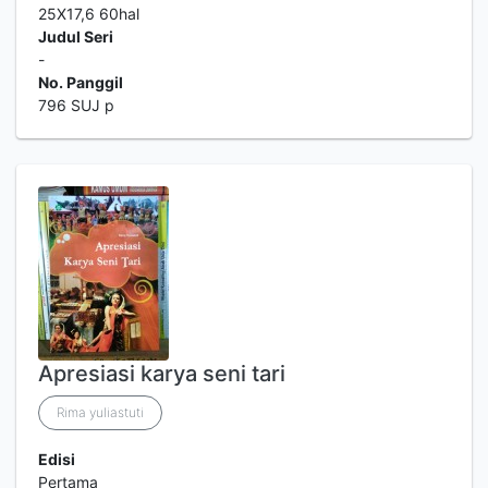
25X17,6 60hal
Judul Seri
-
No. Panggil
796 SUJ p
Apresiasi karya seni tari
Rima yuliastuti
Edisi
Pertama