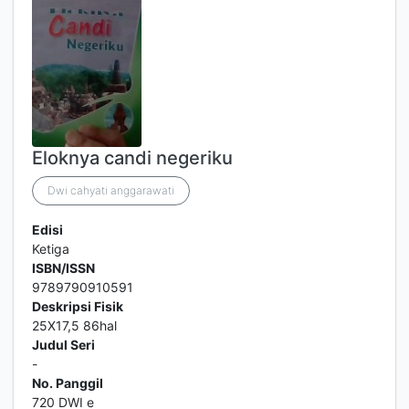
Eloknya candi negeriku
Dwi cahyati anggarawati
Edisi
Ketiga
ISBN/ISSN
9789790910591
Deskripsi Fisik
25X17,5 86hal
Judul Seri
-
No. Panggil
720 DWI e